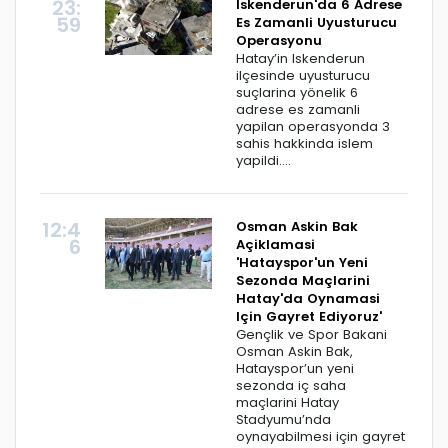
23:
Iskenderun'da 6 Adrese
59
Es Zamanli Uyusturucu
Operasyonu
Hatay’in Iskenderun
ilçesinde uyusturucu
suçlarina yönelik 6
adrese es zamanli
yapilan operasyonda 3
sahis hakkinda islem
yapildi....
12:4
Osman Askin Bak
6
Açiklamasi
'Hatayspor'un Yeni
Sezonda Maçlarini
Hatay'da Oynamasi
Için Gayret Ediyoruz'
Gençlik ve Spor Bakani
Osman Askin Bak,
Hatayspor’un yeni
sezonda iç saha
maçlarini Hatay
Stadyumu’nda
oynayabilmesi için gayret