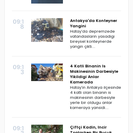
09:1
Antakya'da Konteyner
8
Yangini
Hatay’da depremzede
vatandaslarin yasadigi
bireysel konteynerde
yangin çikti....
09:1
4 Katli Binanin Is
3
Makinesinin Darbesiyle
Yikildigi Anlar
Kamerada
Hatay’in Antakya ilçesinde
4 katli olan binanin is
makinesinin darbesiyle
yerle bir oldugu anlar
kameraya yansidi....
09:1
Çiftçi Kadin, Incir
Toplarken Bir Buçuk