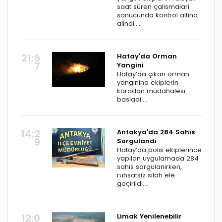
saat süren çalismalari
sonucunda kontrol altina
alindi....
21:5
Hatay'da Orman
7
Yangini
Hatay’da çikan orman
yanginina ekiplerin
karadan müdahalesi
basladi....
14:2
Antakya'da 284 Sahis
9
Sorgulandi
Hatay’da polis ekiplerince
yapilan uygulamada 284
sahis sorgulanirken,
ruhsatsiz silah ele
geçirildi....
12:0
Limak Yenilenebilir