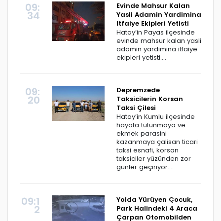
09:
Evinde Mahsur Kalan
34
Yasli Adamin Yardimina
Itfaiye Ekipleri Yetisti
Hatay’in Payas ilçesinde
evinde mahsur kalan yasli
adamin yardimina itfaiye
ekipleri yetisti....
09:
Depremzede
20
Taksicilerin Korsan
Taksi Çilesi
Hatay’in Kumlu ilçesinde
hayata tutunmaya ve
ekmek parasini
kazanmaya çalisan ticari
taksi esnafi, korsan
taksiciler yüzünden zor
günler geçiriyor....
09:1
Yolda Yürüyen Çocuk,
2
Park Halindeki 4 Araca
Çarpan Otomobilden