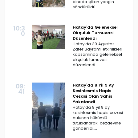
binada çikan yangin
söndürüldü....
10:3
Hatay'da Geleneksel
0
Okçuluk Turnuvasi
Düzenlendi
Hatay’da 30 Agustos
Zafer Bayrami etkinlikleri
kapsaminda geleneksel
okçuluk turnuvasi
düzenlendi....
09:
Hatay'da 8 Yil 9 Ay
41
Kesinlesmis Hapis
Cezasi Olan Sahis
Yakalandi
Hatay’da 8 yil 9 ay
kesinlesmis hapis cezasi
bulunan hükümlü
tutuklanarak, cezaevine
gönderildi....