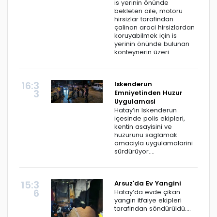
is yerinin önünde
bekleten aile, motoru
hirsizlar tarafindan
çalinan araci hirsizlardan
koruyabilmek için is
yerinin önünde bulunan
konteynerin üzeri...
16:3
Iskenderun
3
Emniyetinden Huzur
Uygulamasi
Hatay’in Iskenderun
içesinde polis ekipleri,
kentin asayisini ve
huzurunu saglamak
amaciyla uygulamalarini
sürdürüyor....
15:3
Arsuz'da Ev Yangini
6
Hatay’da evde çikan
yangin itfaiye ekipleri
tarafindan söndürüldü....