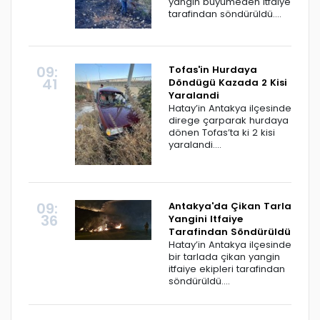
yangin büyümeden itfaiye
tarafindan söndürüldü....
09:
Tofas'in Hurdaya
41
Döndügü Kazada 2 Kisi
Yaralandi
Hatay’in Antakya ilçesinde
direge çarparak hurdaya
dönen Tofas’ta ki 2 kisi
yaralandi....
09:
Antakya'da Çikan Tarla
36
Yangini Itfaiye
Tarafindan Söndürüldü
Hatay’in Antakya ilçesinde
bir tarlada çikan yangin
itfaiye ekipleri tarafindan
söndürüldü....