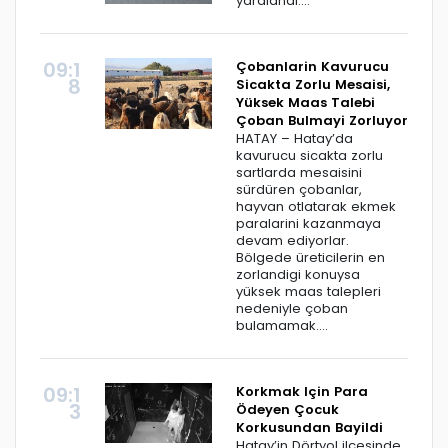
yaralandi....
09:1
Çobanlarin Kavurucu
8
Sicakta Zorlu Mesaisi,
Yüksek Maas Talebi
Çoban Bulmayi Zorluyor
HATAY – Hatay’da
kavurucu sicakta zorlu
sartlarda mesaisini
sürdüren çobanlar,
hayvan otlatarak ekmek
paralarini kazanmaya
devam ediyorlar.
Bölgede üreticilerin en
zorlandigi konuysa
yüksek maas talepleri
nedeniyle çoban
bulamamak....
09:1
Korkmak Için Para
3
Ödeyen Çocuk
Korkusundan Bayildi
Hatay’in Dörtyol ilçesinde