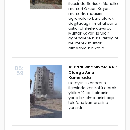
ilçesinde Sariseki Mahalle
muhtari Özcan Kayar,
muhtarlik maasini
ögrencilere burs olarak
dagitacagini mahallesine
astigi afislerle duyurdu.
Muhtar Kayar, 10 yildir
ögrencilere burs verdigini
belirterek muhtar
olmasiyla birlikte e...
08:
10 Katli Binanin Yerle Bir
59
Oldugu Anlar
Kamerada
Hatay’in Iskenderun
ilçesinde kontrollü olarak
yikilan 10 katli binanin
yerle bir olma anini cep
telefonu kamerasina
yansidi....