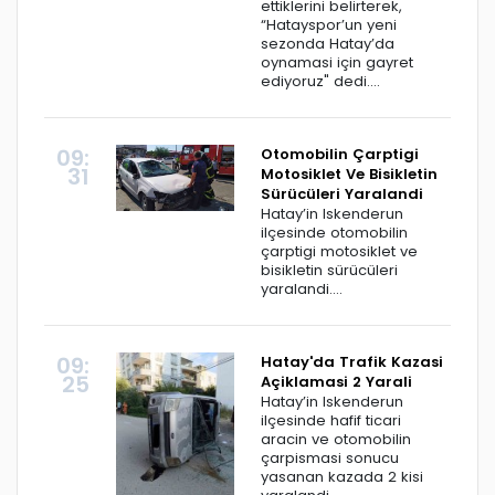
ettiklerini belirterek,
“Hatayspor’un yeni
sezonda Hatay’da
oynamasi için gayret
ediyoruz" dedi....
09:
Otomobilin Çarptigi
31
Motosiklet Ve Bisikletin
Sürücüleri Yaralandi
Hatay’in Iskenderun
ilçesinde otomobilin
çarptigi motosiklet ve
bisikletin sürücüleri
yaralandi....
09:
Hatay'da Trafik Kazasi
25
Açiklamasi 2 Yarali
Hatay’in Iskenderun
ilçesinde hafif ticari
aracin ve otomobilin
çarpismasi sonucu
yasanan kazada 2 kisi