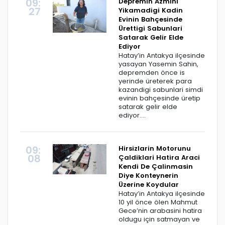
09:
Depremin Azmini
27
Yikamadigi Kadin
Evinin Bahçesinde
Ürettigi Sabunlari
Satarak Gelir Elde
Ediyor
Hatay’in Antakya ilçesinde
yasayan Yasemin Sahin,
depremden önce is
yerinde üreterek para
kazandigi sabunlari simdi
evinin bahçesinde üretip
satarak gelir elde
ediyor....
09:
Hirsizlarin Motorunu
08
Çaldiklari Hatira Araci
Kendi De Çalinmasin
Diye Konteynerin
Üzerine Koydular
Hatay’in Antakya ilçesinde
10 yil önce ölen Mahmut
Gece’nin arabasini hatira
oldugu için satmayan ve