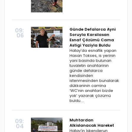
09:
Günde Defalarca Ayni
06
Soruyla Karsilasan
Esnaf Çözümü Cama
Astigi Yaziyla Buldu
Hatay’da esnaflik yapan
Hasan Tokses, is yerinin
yani basinda bulunan
tuvaletin anahtarinin
günde defalarca
kendisinden
istenmesinden bunalarak
dükkaninin camina
‘WC’nin anahtari bizde
yok’ yazarak çözümü
buldu....
09:
Muhtardan
04
Alkislanacak Hareket
Hatay’in Iskenderun