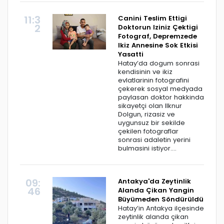
11:3
Canini Teslim Ettigi
2
Doktorun Iziniz Çektigi
Fotograf, Depremzede
Ikiz Annesine Sok Etkisi
Yasatti
Hatay’da dogum sonrasi
kendisinin ve ikiz
evlatlarinin fotografini
çekerek sosyal medyada
paylasan doktor hakkinda
sikayetçi olan Ilknur
Dolgun, rizasiz ve
uygunsuz bir sekilde
çekilen fotograflar
sonrasi adaletin yerini
bulmasini istiyor....
09:
Antakya'da Zeytinlik
46
Alanda Çikan Yangin
Büyümeden Söndürüldü
Hatay’in Antakya ilçesinde
zeytinlik alanda çikan