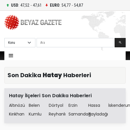
USD
: 47,52 - 47,61
EURO
: 54,77 - 54,87
Ara
Son Dakika
Hatay
Haberleri
Hatay İlçeleri Son Dakika Haberleri
Altınözü
Belen
Dörtyol
Erzin
Hassa
İskenderu
Kırıkhan
Kumlu
Reyhanlı
Samandağ
Yayladağı