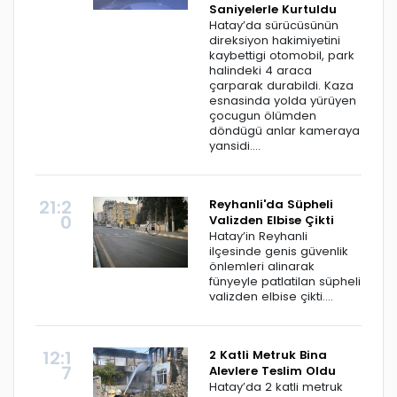
Saniyelerle Kurtuldu
Hatay’da sürücüsünün
direksiyon hakimiyetini
kaybettigi otomobil, park
halindeki 4 araca
çarparak durabildi. Kaza
esnasinda yolda yürüyen
çocugun ölümden
döndügü anlar kameraya
yansidi....
21:2
Reyhanli'da Süpheli
0
Valizden Elbise Çikti
Hatay’in Reyhanli
ilçesinde genis güvenlik
önlemleri alinarak
fünyeyle patlatilan süpheli
valizden elbise çikti....
12:1
2 Katli Metruk Bina
7
Alevlere Teslim Oldu
Hatay’da 2 katli metruk