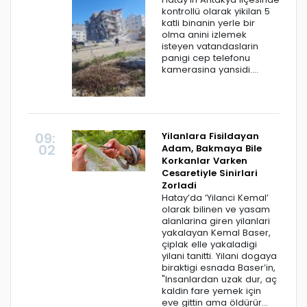
kontrollü olarak yikilan 5
katli binanin yerle bir
olma anini izlemek
isteyen vatandaslarin
panigi cep telefonu
kamerasina yansidi....
09:
Yilanlara Fisildayan
02
Adam, Bakmaya Bile
Korkanlar Varken
Cesaretiyle Sinirlari
Zorladi
Hatay’da ’Yilanci Kemal’
olarak bilinen ve yasam
alanlarina giren yilanlari
yakalayan Kemal Baser,
çiplak elle yakaladigi
yilani tanitti. Yilani dogaya
biraktigi esnada Baser’in,
"Insanlardan uzak dur, aç
kaldin fare yemek için
eve gittin ama öldürür...