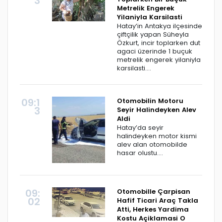
3
Metrelik Engerek
Yilaniyla Karsilasti
Hatay’in Antakya ilçesinde
çiftçilik yapan Süheyla
Özkurt, incir toplarken dut
agaci üzerinde 1 buçuk
metrelik engerek yilaniyla
karsilasti....
09:1
Otomobilin Motoru
3
Seyir Halindeyken Alev
Aldi
Hatay’da seyir
halindeyken motor kismi
alev alan otomobilde
hasar olustu....
09:
Otomobille Çarpisan
02
Hafif Ticari Araç Takla
Atti, Herkes Yardima
Kostu Açiklamasi O