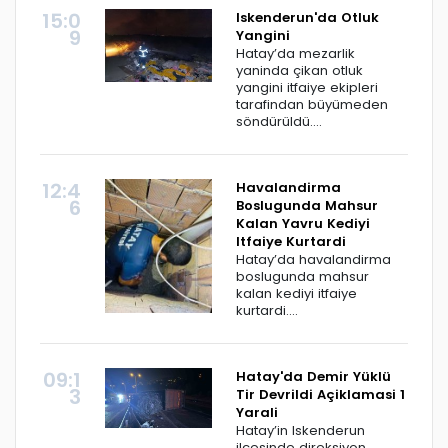
15:0
Iskenderun'da Otluk
9
Yangini
Hatay’da mezarlik
yaninda çikan otluk
yangini itfaiye ekipleri
tarafindan büyümeden
söndürüldü....
12:4
Havalandirma
6
Boslugunda Mahsur
Kalan Yavru Kediyi
Itfaiye Kurtardi
Hatay’da havalandirma
boslugunda mahsur
kalan kediyi itfaiye
kurtardi....
09:1
Hatay'da Demir Yüklü
3
Tir Devrildi Açiklamasi 1
Yarali
Hatay’in Iskenderun
ilçesinde direksiyon