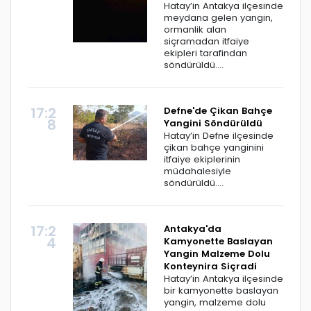
Hatay’in Antakya ilçesinde
meydana gelen yangin,
ormanlik alan
siçramadan itfaiye
ekipleri tarafindan
söndürüldü....
17:2
Defne'de Çikan Bahçe
8
Yangini Söndürüldü
Hatay’in Defne ilçesinde
çikan bahçe yanginini
itfaiye ekiplerinin
müdahalesiyle
söndürüldü....
17:2
Antakya'da
4
Kamyonette Baslayan
Yangin Malzeme Dolu
Konteynira Siçradi
Hatay’in Antakya ilçesinde
bir kamyonette baslayan
yangin, malzeme dolu