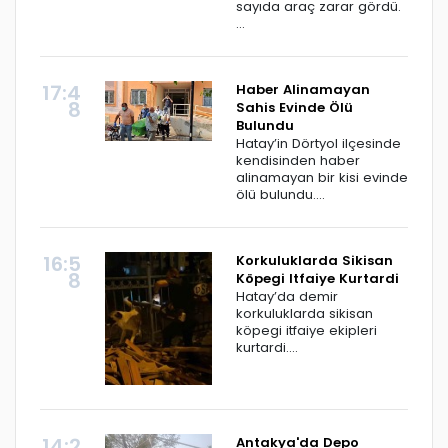
sayıda araç zarar gördü.
...
17:4
Haber Alinamayan
8
Sahis Evinde Ölü
Bulundu
Hatay’in Dörtyol ilçesinde
kendisinden haber
alinamayan bir kisi evinde
ölü bulundu....
16:5
Korkuluklarda Sikisan
8
Köpegi Itfaiye Kurtardi
Hatay’da demir
korkuluklarda sikisan
köpegi itfaiye ekipleri
kurtardi....
14:2
Antakya'da Depo