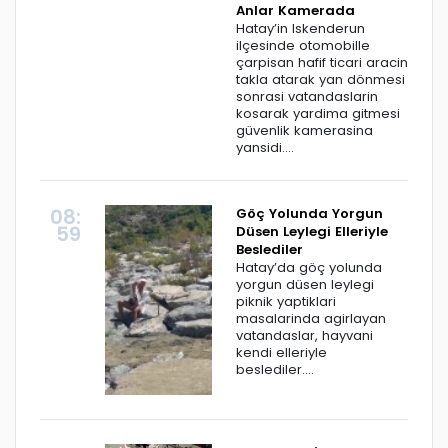
Anlar Kamerada
Hatay’in Iskenderun
ilçesinde otomobille
çarpisan hafif ticari aracin
takla atarak yan dönmesi
sonrasi vatandaslarin
kosarak yardima gitmesi
güvenlik kamerasina
yansidi....
08:
Göç Yolunda Yorgun
59
Düsen Leylegi Elleriyle
Beslediler
Hatay’da göç yolunda
yorgun düsen leylegi
piknik yaptiklari
masalarinda agirlayan
vatandaslar, hayvani
kendi elleriyle
beslediler....