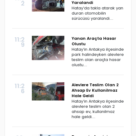
2
Yaralandi
Hatay’da takla atarak yan
duran otomobilin
sürücüsü yaralandi....
11:2
Yanan Araçta Hasar
9
Olustu
Hatay’in Antakya ilçesinde
park halindeyken alevlere
teslim olan araçta hasar
olustu....
11:2
Alevlere Teslim Olan 2
6
Ahsap Ev Kullanilmaz
Hale Geldi
Hatay’in Antakya ilçesinde
alevlere teslim olan 2
ahsap ev, kullanilmaz
hale geldi....