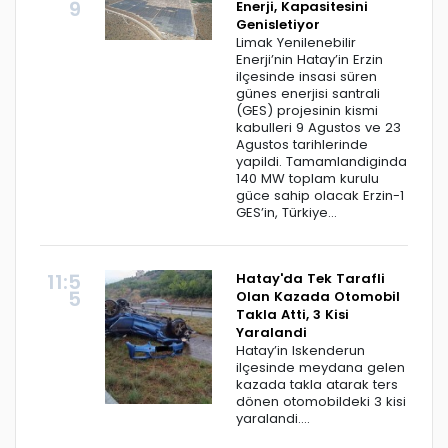
9
Enerji, Kapasitesini
Genisletiyor
Limak Yenilenebilir
Enerji’nin Hatay’in Erzin
ilçesinde insasi süren
günes enerjisi santrali
(GES) projesinin kismi
kabulleri 9 Agustos ve 23
Agustos tarihlerinde
yapildi. Tamamlandiginda
140 MW toplam kurulu
güce sahip olacak Erzin-1
GES’in, Türkiye...
11:5
Hatay'da Tek Tarafli
5
Olan Kazada Otomobil
Takla Atti, 3 Kisi
Yaralandi
Hatay’in Iskenderun
ilçesinde meydana gelen
kazada takla atarak ters
dönen otomobildeki 3 kisi
yaralandi....