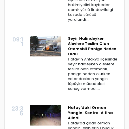
hakimiyetini kaybeden
demir yüklü tir devrildigi
kazada sürücü
yaralandi....
09:1
Seyir Halindeyken
1
Alevlere Teslim Olan
Otomobil Panige Neden
Oldu
Hatay’in Antakya ilçesinde
seyir haldeyken alevlere
teslim olan otomobil,
panige neden olurken
vatandaslarin yangin
tüpüyle mücadelesi
sonuç vermedi....
23:3
Hatay'daki Orman
5
Yangini Kontrol Altina
Alindi
Hatay’da çikan orman
yangini ekiplerin 1 buçuk