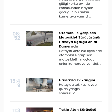
gittigi korku evinde
korkusundan bayilan
çocugun bu anlari
kameraya yansidi....
08:
Otomobille Çarpisan
52
Motosiklet Sürücüsünün
Havaya Uçtugu Anlar
Kamerada
Hatay’in Antakya ilçesinde
otomobille çarpisan
motosikletlinin uçtugu
anlar kameraya yansidi....
15:4
Hassa'da Ev Yangini
9
Hatay’da tek katli evde
çikan yangin
söndürüldü....
11:3
Takla Atan Sürücüsü