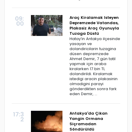
09:
Araç Kiralamak Isteyen
00
Depremzede Vatandas,
Plakasiz Araç Oyunuyla
Tuzaga Düstü
Hatay’in Antakya ilçesinde
yasayan ve
dolandiricilarin tuzagina
düsen depremzede
Ahmet Demir, 7 gün tatil
yapmak için araba
kiralarken 17 bin TL
dolandirildi. Kiralamak
istedigi aracin plakasinin
olmadigini parayi
gönderdikten sonra fark
eden Demir, ...
17:3
Antakya'da Çikan
2
Yangin Ormana
Siçramadan
Söndürüldü