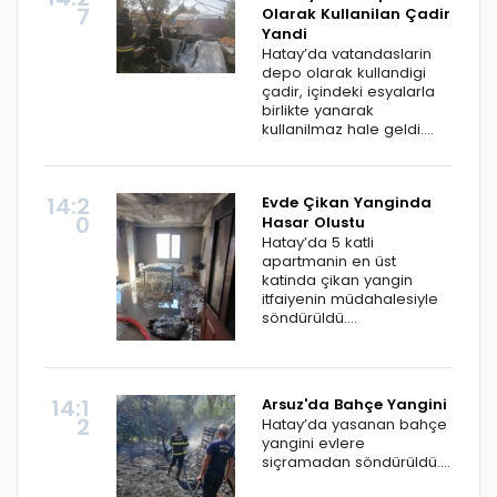
7
Olarak Kullanilan Çadir
Yandi
Hatay’da vatandaslarin
depo olarak kullandigi
çadir, içindeki esyalarla
birlikte yanarak
kullanilmaz hale geldi....
14:2
Evde Çikan Yanginda
0
Hasar Olustu
Hatay’da 5 katli
apartmanin en üst
katinda çikan yangin
itfaiyenin müdahalesiyle
söndürüldü....
14:1
Arsuz'da Bahçe Yangini
2
Hatay’da yasanan bahçe
yangini evlere
siçramadan söndürüldü....