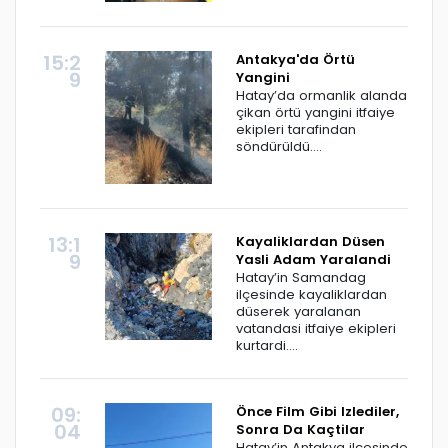
15:2
Antakya'da Örtü
9
Yangini
Hatay’da ormanlik alanda
çikan örtü yangini itfaiye
ekipleri tarafindan
söndürüldü....
13:1
Kayaliklardan Düsen
9
Yasli Adam Yaralandi
Hatay’in Samandag
ilçesinde kayaliklardan
düserek yaralanan
vatandasi itfaiye ekipleri
kurtardi....
09:
Önce Film Gibi Izlediler,
04
Sonra Da Kaçtilar
Hatay’in Antakya ilçesinde